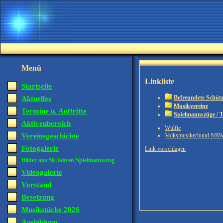
Menü
Linkliste
Startseite
Befreundete Schütz
Aktuelles
Musikvereine
Termine u. Auftritte
Spielmannszüge /
Aktivenbereich
Wülfte
Volksmusikerbund NR
Vereinsgeschichte
Fotogalerie
Link vorschlagen
Bilder aus 50 Jahren Spielmannszug
Videogalerie
Vorstand
Besetzung
Musikstücke 2026
Ausbildung