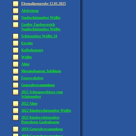
Ehemaligenprobe 12.01.2025
Aktiventag
Stadtschützenfest Wülfte
Großer Zapfenstreich
Stadtschützenfest Wülfte
Schützenfest Wülfte 24
Erwitte
Kaffeekonzert
Wülfte
Alme
Messinghausen Jubiläum
Feuerwehrfest
Generalversammlung
2022 Schnappschüsse vom
Schützenfest
2022 Alme
2022 Kinderschützenfest Wülfte
2022 Kinderschützenfest
Petersborn Gudenhagen
2019 Generalversammlung