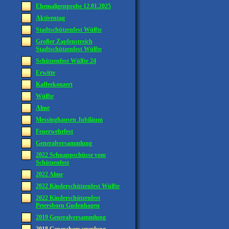
Ehemaligenprobe 12.01.2025
Aktiventag
Stadtschützenfest Wülfte
Großer Zapfenstreich
Stadtschützenfest Wülfte
Schützenfest Wülfte 24
Erwitte
Kaffeekonzert
Wülfte
Alme
Messinghausen Jubiläum
Feuerwehrfest
Generalversammlung
2022 Schnappschüsse vom
Schützenfest
2022 Alme
2022 Kinderschützenfest Wülfte
2022 Kinderschützenfest
Petersborn Gudenhagen
2019 Generalversammlung