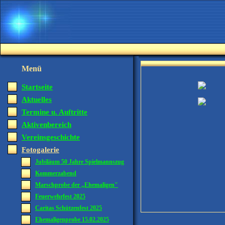
Menü
Startseite
Aktuelles
Termine u. Auftritte
Aktivenbereich
Vereinsgeschichte
Fotogalerie
Jubiläum 50 Jahre Spielmannszug
Kommerzabend
Marschprobe der ,,Ehemaligen"
Feuerwehrfest 2025
Caritas Schützenfest 2025
Ehemaligenprobe 15.02.2025