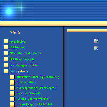
Menü
Startseite
Aktuelles
Termine u. Auftritte
Aktivenbereich
Vereinsgeschichte
Fotogalerie
Jubiläum 50 Jahre Spielmannszug
Kommerzabend
Marschprobe der ,,Ehemaligen"
Feuerwehrfest 2025
Caritas Schützenfest 2025
Ehemaligenprobe 15.02.2025