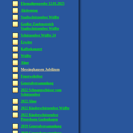
Ehemaligenprobe 12.01.2025
Aktiventag
Stadtschützenfest Wülfte
Großer Zapfenstreich
Stadtschützenfest Wülfte
Schützenfest Wülfte 24
Erwitte
Kaffeekonzert
Wülfte
Alme
Messinghausen Jubiläum
Feuerwehrfest
Generalversammlung
2022 Schnappschüsse vom
Schützenfest
2022 Alme
2022 Kinderschützenfest Wülfte
2022 Kinderschützenfest
Petersborn Gudenhagen
2019 Generalversammlung