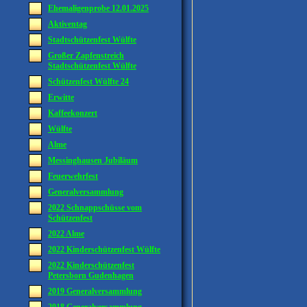
Ehemaligenprobe 12.01.2025
Aktiventag
Stadtschützenfest Wülfte
Großer Zapfenstreich
Stadtschützenfest Wülfte
Schützenfest Wülfte 24
Erwitte
Kaffeekonzert
Wülfte
Alme
Messinghausen Jubiläum
Feuerwehrfest
Generalversammlung
2022 Schnappschüsse vom
Schützenfest
2022 Alme
2022 Kinderschützenfest Wülfte
2022 Kinderschützenfest
Petersborn Gudenhagen
2019 Generalversammlung